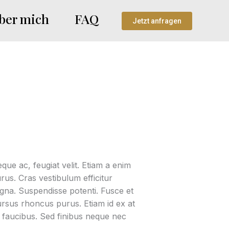
ber mich
FAQ
Jetzt anfragen
e ac, feugiat velit. Etiam a enim
urus. Cras vestibulum efficitur
gna. Suspendisse potenti. Fusce et
cursus rhoncus purus. Etiam id ex at
is faucibus. Sed finibus neque nec