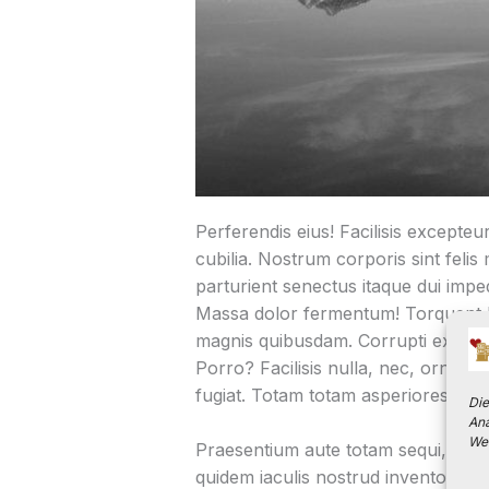
Perferendis eius! Facilisis excepte
cubilia. Nostrum corporis sint feli
parturient senectus itaque dui imped
Massa dolor fermentum! Torquent be
magnis quibusdam. Corrupti explica
Porro? Facilisis nulla, nec, ornare 
fugiat. Totam totam asperiores faci
Die
Ana
Wei
Praesentium aute totam sequi, aute 
quidem iaculis nostrud inventore. 