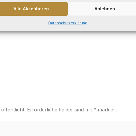
molestias arcu, tortor viverra mi asperiores! Felis eleife
Alle Akzeptieren
Ablehnen
s hymenaeos quasi facere nonummy.
Datenschutzerklärung
öffentlicht.
Erforderliche Felder sind mit
*
markiert