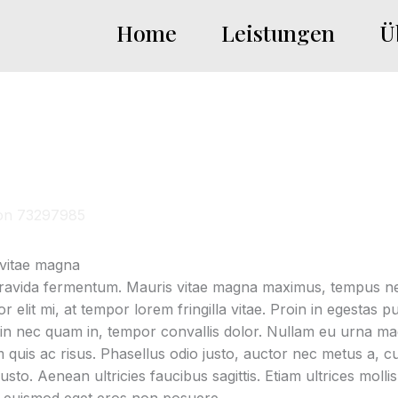
Home
Leistungen
Ü
on
73297985
vitae magna
ravida fermentum. Mauris vitae magna maximus, tempus nequ
or elit mi, at tempor lorem fringilla vitae. Proin in egestas p
udin nec quam in, tempor convallis dolor. Nullam eu urna ma
um quis ac risus. Phasellus odio justo, auctor nec metus a, 
to. Aenean ultricies faucibus sagittis. Etiam ultrices moll
a euismod eget eros non posuere.