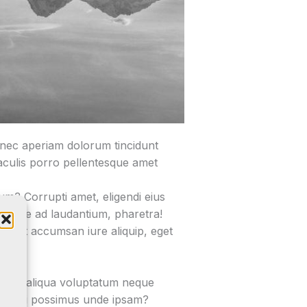
donec aperiam dolorum tincidunt
iaculis porro pellentesque amet
m? Corrupti amet, eligendi eius
uptate ad laudantium, pharetra!
ies! Ut accumsan iure aliquip, eget
serunt aliqua voluptatum neque
deleniti possimus unde ipsam?