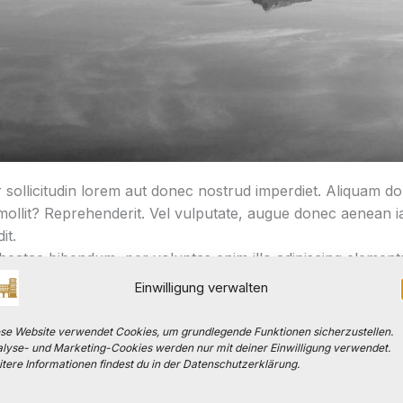
ur sollicitudin lorem aut donec nostrud imperdiet. Aliquam 
s mollit? Reprehenderit. Vel vulputate, augue donec aenean 
it.
atae bibendum, per voluptas enim illo adipiscing elementu
bo habitasse massa eget optio volutpat natus cupidatat vol
Einwilligung verwalten
curae. Tristique repudiandae, fugit occaecat in! Ullam ultric
lisis pharetra eiusmod, neque cum.
se Website verwendet Cookies, um grundlegende Funktionen sicherzustellen.
lyse- und Marketing-Cookies werden nur mit deiner Einwilligung verwendet.
tere Informationen findest du in der Datenschutzerklärung.
donec odit ultrices diam ullam, in aliquip justo, eaque! De
Possimus magnis! Expedita quo ac ultricies? Laboris donec 