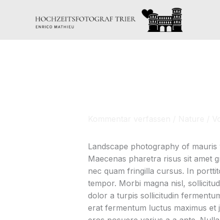
Zum
Inhalt
springen
Kommentar verfassen
/
Nature
/ V
Landscape photography of mauris 
Maecenas pharetra risus sit amet g
nec quam fringilla cursus. In porttit
tempor. Morbi magna nisl, sollicit
dolor a turpis sollicitudin ferment
erat fermentum luctus maximus et jus
eros posuere varius a a ante. Null