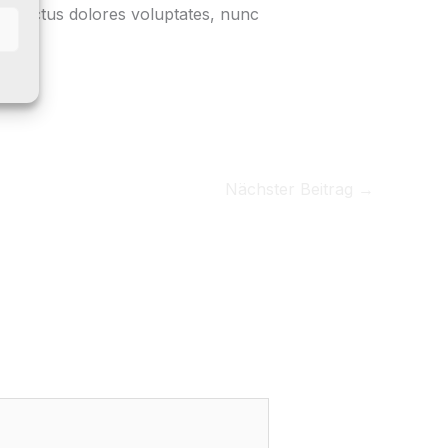
nd lectus dolores voluptates, nunc
Nächster Beitrag
→