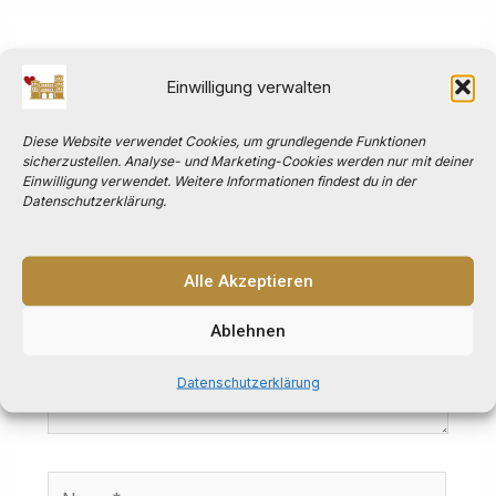
Kommentar verfassen
Einwilligung verwalten
Deine E-Mail-Adresse wird nicht veröffentlicht.
Erforderliche Felder sind mit
*
markiert
Diese Website verwendet Cookies, um grundlegende Funktionen
sicherzustellen. Analyse- und Marketing-Cookies werden nur mit deiner
Einwilligung verwendet. Weitere Informationen findest du in der
Hier
Datenschutzerklärung.
eingeben…
Alle Akzeptieren
Ablehnen
Datenschutzerklärung
Name*