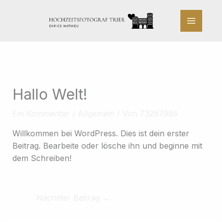
Zum
Inhalt
springen
Hallo Welt!
Ein Kommentar
/
Allgemein
/ Von
73297985
Willkommen bei WordPress. Dies ist dein erster
Beitrag. Bearbeite oder lösche ihn und beginne mit
dem Schreiben!
Nächster Beitrag
→