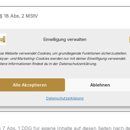
 § 18 Abs. 2 MStV
Einwilligung verwalten
se Website verwendet Cookies, um grundlegende Funktionen sicherzustellen.
lyse- und Marketing-Cookies werden nur mit deiner Einwilligung verwendet.
tere Informationen findest du in der Datenschutzerklärung.
ine Plattform zur Online-Streitbeilegung (OS) bereit:
r
Alle Akzeptieren
Ablehnen
chränkt) ist nicht verpflichtet und nicht bereit, an Streit
Datenschutzerklärung
lzunehmen.
§ 7 Abs. 1 DDG für eigene Inhalte auf diesen Seiten nach 