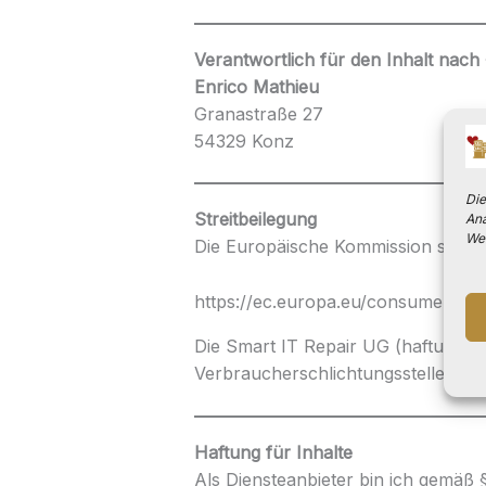
Verantwortlich für den Inhalt nach
Enrico Mathieu
Granastraße 27
54329 Konz
Die
Streitbeilegung
Ana
Wei
Die Europäische Kommission stellt e
https://ec.europa.eu/consumers/od
Die Smart IT Repair UG (haftungsbes
Verbraucherschlichtungsstelle tei
Haftung für Inhalte
Als Diensteanbieter bin ich gemäß 